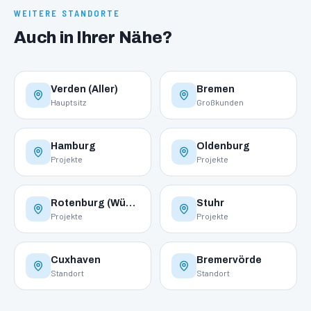
WEITERE STANDORTE
Auch in Ihrer Nähe?
Verden (Aller)
Bremen
Hauptsitz
Großkunden
Hamburg
Oldenburg
Projekte
Projekte
Rotenburg (Wümme)
Stuhr
Projekte
Projekte
Cuxhaven
Bremervörde
Standort
Standort