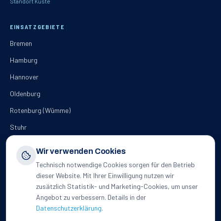
Standort Küste
EINSATZGEBIETE
Bremen
Hamburg
Hannover
Oldenburg
Rotenburg (Wümme)
Stuhr
Wir verwenden Cookies
KONTAKT
Technisch notwendige Cookies sorgen für den Betrieb
+49 15888 621321
dieser Website. Mit Ihrer Einwilligung nutzen wir
Büro Bremervörde
zusätzlich Statistik- und Marketing-Cookies, um unser
:
04761 9960390
Angebot zu verbessern. Details in der
info@hahn-kaeltetechnik.de
Datenschutzerklärung
.
Mo–Fr · 8:00–17:00 Uhr