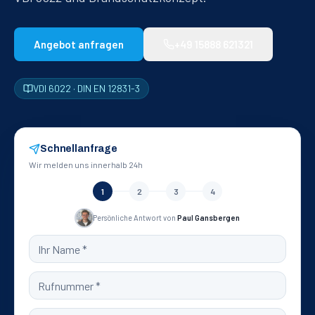
Angebot anfragen
+49 15888 621321
VDI 6022 · DIN EN 12831-3
Schnellanfrage
Wir melden uns innerhalb 24h
1
2
3
4
Persönliche Antwort von
Paul Gansbergen