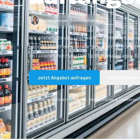
Paul Gansbergen · Geschäftsführer
Wir planen, bauen und warten Anlagen für me
Labore, Apotheken sowie gewerbliche Kunden
installieren hochwertige Split-Klimaanlagen fü
Jetzt Angebot anfragen
Kühllast bere
F-Gas-zertifiziert
Verden, Bremervörde & Cuxhaven