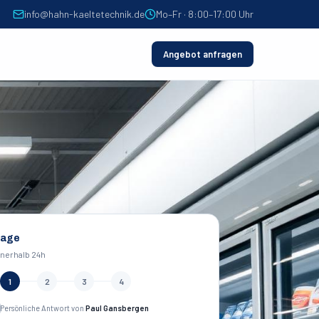
info@hahn-kaeltetechnik.de
Mo–Fr · 8:00–17:00 Uhr
Angebot anfragen
rage
nnerhalb 24h
1
2
3
4
Persönliche Antwort von
Paul Gansbergen