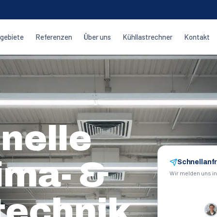
zgebiete
Referenzen
Über uns
Kühllastrechner
Kontakt
nelle
lima- &
Schnellanf
Wir melden uns i
technik