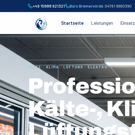
+49 15888 621321
Büro Bremervörde
:
04761 9960390
Startseite
Leistungen
Einsat
KÄLTE · KLIMA · LÜFTUNG · ELEKTRO
Professio
Kälte-, K
Lüftungs