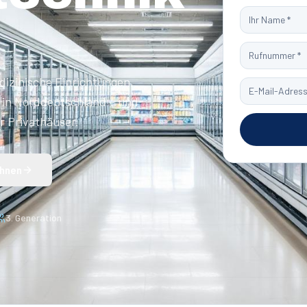
dizinische Einrichtungen,
 in Norddeutschland – und
r Privathäuser.
chnen
3. Generation